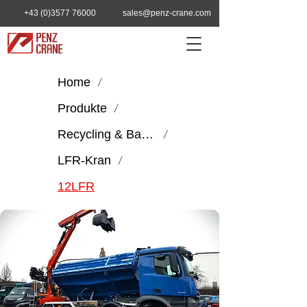
+43 (0)3577 76000
sales@penz-crane.com
Home
/
Produkte
/
Recycling & Bauwirtschaft
/
LFR-Kran
/
12LFR