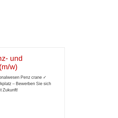
nz- und
(m/w)
rsonalwesen Penz crane ✓
rkplatz – Bewerben Sie sich
it Zukunft!