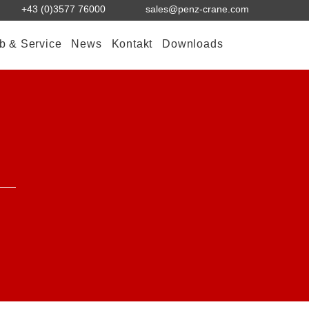
+43 (0)3577 76000
sales@penz-crane.com
eb & Service
News
Kontakt
Downloads