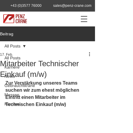
+43 (0)3577 76000
sales@penz-crane.com
Beitrag
All Posts
17. Feb.
All Posts
Mitarbeiter Technischer
Karriere
Einkauf (m/w)
News
Zur Verstärkung unseres Teams 
Gebrauchtkräne
suchen wir zum ehest möglichen 
Messen
Eintritt einen Mitarbeiter im 
Karriere
Technischen Einkauf (m/w)