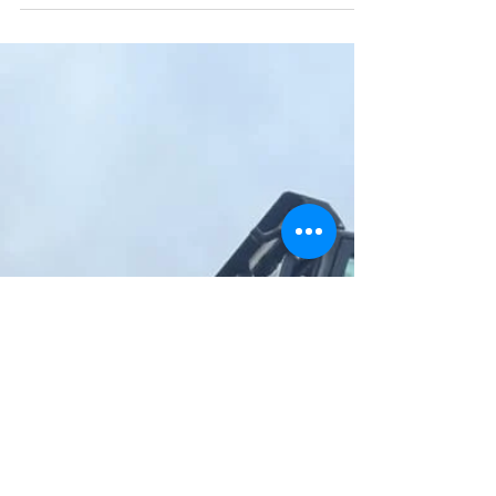
Penz 12Z8.70 Holzladekran 2024 ✓ gebraucht –
Jetzt Angebot anfragen!