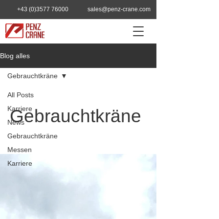
+43 (0)3577 76000
sales@penz-crane.com
Blog alles
Gebrauchtkräne
All Posts
Karriere
Gebrauchtkräne
News
Gebrauchtkräne
Messen
Karriere