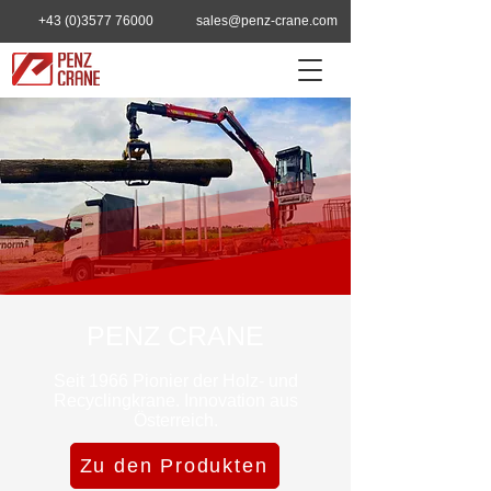
+43 (0)3577 76000
sales@penz-crane.com
PENZ CRANE
Seit 1966 Pionier der Holz- und
Recyclingkrane. Innovation aus
Österreich.
Zu den Produkten